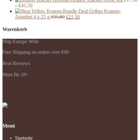
Preisspanne:
war:
ist:
–
€
41,50
€17,50
€49,95
€32,99.
Gelbes Kratom-
bis
Ursprünglicher
Aktueller
Angebot 4 x 25 g
€
35,80
€
21,50
€41,50
Preis
Preis
war:
ist:
Warenkorb
€35,80
€21,50.
Ship Europe Wide
Free Shipping on orders over €99
Real Reviews
Must Be 18+
Payments Accepted
Menü
Startseite