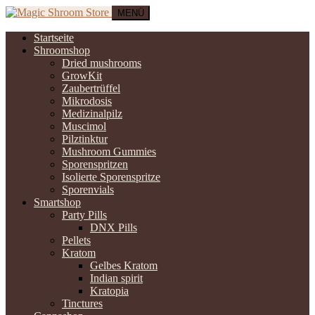
MENÜ
Startseite
Shroomshop
Dried mushrooms
GrowKit
Zaubertrüffel
Mikrodosis
Medizinalpilz
Muscimol
Pilztinktur
Mushroom Gummies
Sporenspritzen
Isolierte Sporenspritze
Sporenvials
Smartshop
Party Pills
DNX Pills
Pellets
Kratom
Gelbes Kratom
Indian spirit
Kratopia
Tinctures