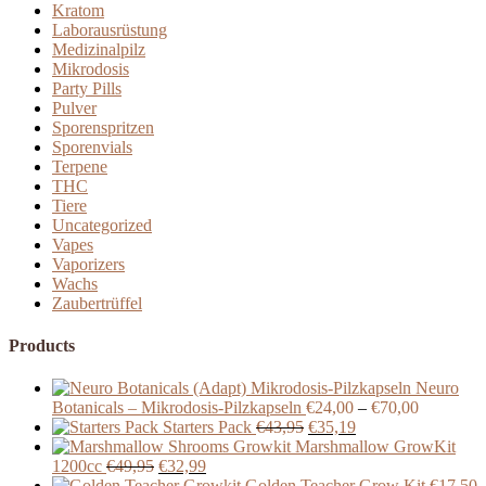
Kratom
Laborausrüstung
Medizinalpilz
Mikrodosis
Party Pills
Pulver
Sporenspritzen
Sporenvials
Terpene
THC
Tiere
Uncategorized
Vapes
Vaporizers
Wachs
Zaubertrüffel
Products
Neuro
Preisspan
Botanicals – Mikrodosis-Pilzkapseln
€
24,00
–
€
70,00
Ursprünglicher
Aktueller
€24,00
Starters Pack
€
43,95
€
35,19
Preis
Preis
bis
Marshmallow GrowKit
Ursprünglicher
Aktueller
war:
ist:
€70,00
1200cc
€
49,95
€
32,99
Preis
Preis
€43,95
€35,19.
Golden Teacher Grow Kit
€
17,50