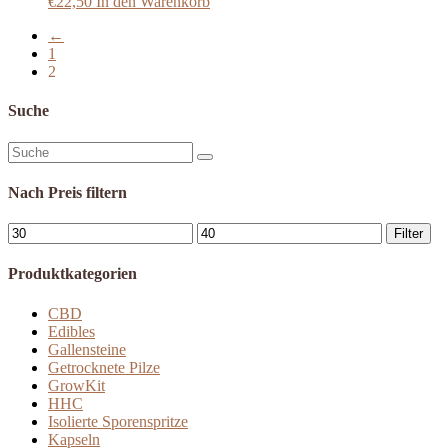
€
22,50
In den Warenkorb
←
1
2
Suche
Suchen
nach:
Nach Preis filtern
Min.
Max.
Filter
Preis
Preis
Produktkategorien
CBD
Edibles
Gallensteine
Getrocknete Pilze
GrowKit
HHC
Isolierte Sporenspritze
Kapseln