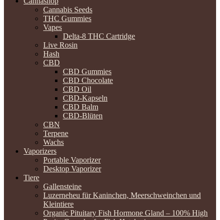
Cannashop
Cannabis Seeds
THC Gummies
Vapes
Delta-8 THC Cartridge
Live Rosin
Hash
CBD
CBD Gummies
CBD Chocolate
CBD Oil
CBD-Kapseln
CBD Balm
CBD-Blüten
CBN
Terpene
Wachs
Vaporizers
Portable Vaporizer
Desktop Vaporizer
Tiere
Gallensteine
Luzerneheu für Kaninchen, Meerschweinchen und
Kleintiere
Organic Pituitary Fish Hormone Gland – 100% High