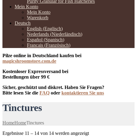
Purity Granular for Fish Hatcheries
Mein Konto
Mein Konto
Warenkorb
Deutsch
English
(
Englisch
)
Nederlands
(
Niederländisch
)
Español
(
Spanisch
)
Français
(
Französisch
)
Pilze online in Deutschland kaufen bei
magicshroomstore.com.de
Kostenloser Expressversand bei
Bestellungen über 99 €
Sicher, geschützt und diskret. Haben Sie Fragen?
Bitte lesen Sie die
FAQ
oder
kontaktieren Sie uns
Tinctures
Home
Home
Tinctures
Ergebnisse 11 – 14 von 14 werden angezeigt