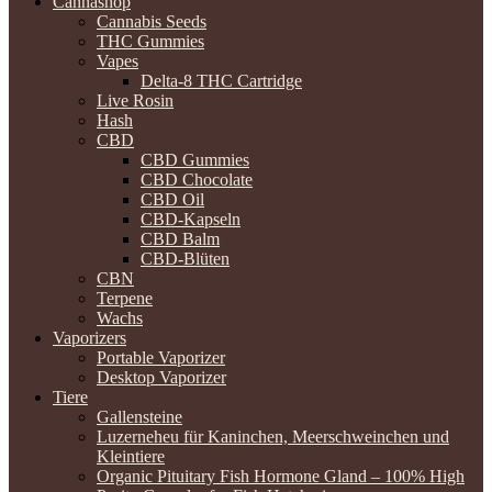
Cannashop
Cannabis Seeds
THC Gummies
Vapes
Delta-8 THC Cartridge
Live Rosin
Hash
CBD
CBD Gummies
CBD Chocolate
CBD Oil
CBD-Kapseln
CBD Balm
CBD-Blüten
CBN
Terpene
Wachs
Vaporizers
Portable Vaporizer
Desktop Vaporizer
Tiere
Gallensteine
Luzerneheu für Kaninchen, Meerschweinchen und
Kleintiere
Organic Pituitary Fish Hormone Gland – 100% High