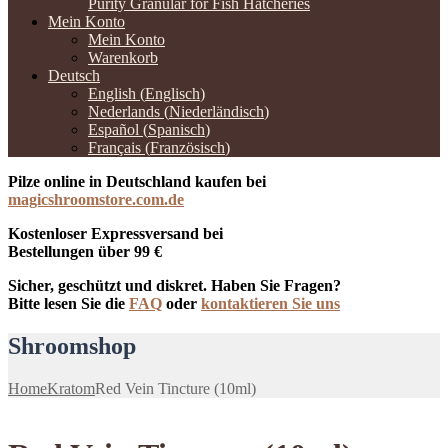
Purity Granular for Fish Hatcheries
Mein Konto
Mein Konto
Warenkorb
Deutsch
English
(
Englisch
)
Nederlands
(
Niederländisch
)
Español
(
Spanisch
)
Français
(
Französisch
)
Pilze online in Deutschland kaufen bei
magicshroomstore.com.de
Kostenloser Expressversand bei
Bestellungen über 99 €
Sicher, geschützt und diskret. Haben Sie Fragen?
Bitte lesen Sie die
FAQ
oder
kontaktieren Sie uns
Shroomshop
Home
Kratom
Red Vein Tincture (10ml)