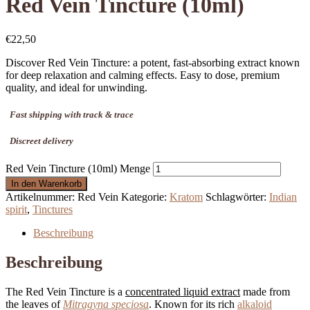
Red Vein Tincture (10ml)
€
22,50
Discover Red Vein Tincture: a potent, fast-absorbing extract known
for deep relaxation and calming effects. Easy to dose, premium
quality, and ideal for unwinding.
Fast shipping with track & trace
Discreet delivery
Red Vein Tincture (10ml) Menge
In den Warenkorb
Artikelnummer:
Red Vein
Kategorie:
Kratom
Schlagwörter:
Indian
spirit
,
Tinctures
Beschreibung
Beschreibung
The Red Vein Tincture is a
concentrated liquid extract
made from
the leaves of
Mitragyna speciosa
. Known for its rich
alkaloid