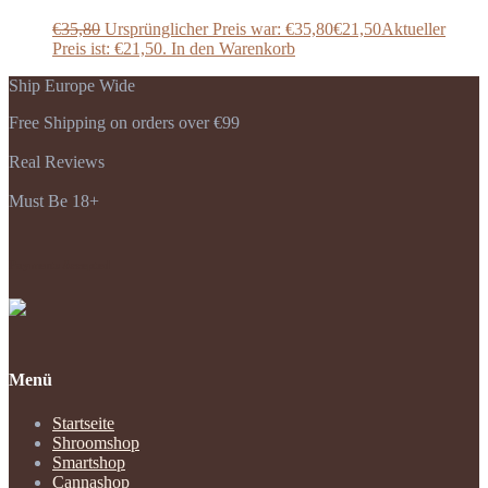
€
35,80
Ursprünglicher Preis war: €35,80
€
21,50
Aktueller
Preis ist: €21,50.
In den Warenkorb
Ship Europe Wide
Free Shipping on orders over €99
Real Reviews
Must Be 18+
Payments Accepted
Menü
Startseite
Shroomshop
Smartshop
Cannashop