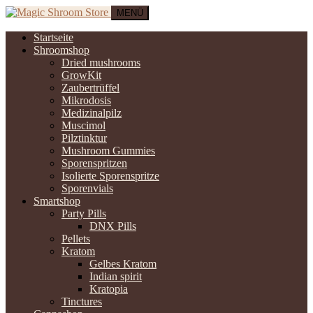
MENÜ
Startseite
Shroomshop
Dried mushrooms
GrowKit
Zaubertrüffel
Mikrodosis
Medizinalpilz
Muscimol
Pilztinktur
Mushroom Gummies
Sporenspritzen
Isolierte Sporenspritze
Sporenvials
Smartshop
Party Pills
DNX Pills
Pellets
Kratom
Gelbes Kratom
Indian spirit
Kratopia
Tinctures