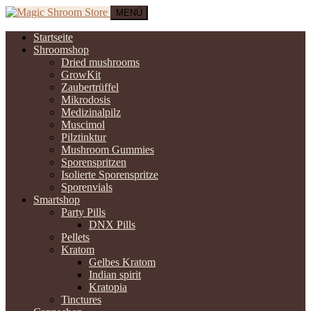
MENÜ
Startseite
Shroomshop
Dried mushrooms
GrowKit
Zaubertrüffel
Mikrodosis
Medizinalpilz
Muscimol
Pilztinktur
Mushroom Gummies
Sporenspritzen
Isolierte Sporenspritze
Sporenvials
Smartshop
Party Pills
DNX Pills
Pellets
Kratom
Gelbes Kratom
Indian spirit
Kratopia
Tinctures