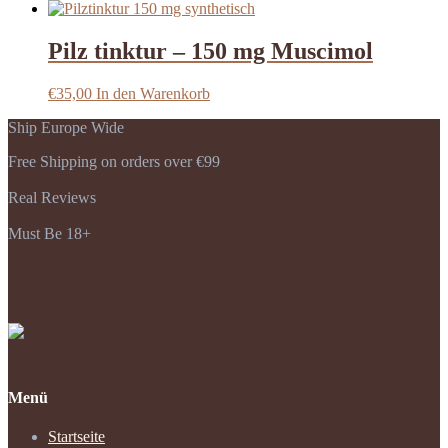
Preis
Preis
war:
ist:
€35,80
€21,50.
Pilz tinktur – 150 mg Muscimol
€
35,00
In den Warenkorb
Ship Europe Wide
Free Shipping on orders over €99
Real Reviews
Must Be 18+
Payments Accepted
Menü
Startseite