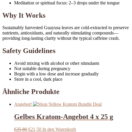
Meditation or spiritual focus: 2–3 drops under the tongue
Why It Works
Sustainably harvested Guayusa leaves are cold-extracted to preserve
nutrients, antioxidants, and naturally stimulating compounds—
providing long-lasting clarity without the typical caffeine crash.
Safety Guidelines
Avoid mixing with alcohol or other stimulants
Not suitable during pregnancy
Begin with a low dose and increase gradually
Store in a cool, dark place
Ähnliche Produkte
Angebot!
Gelbes Kratom-Angebot 4 x 25 g
Ursprünglicher
Aktueller
€
35,80
€
21,50
In den Warenkorb