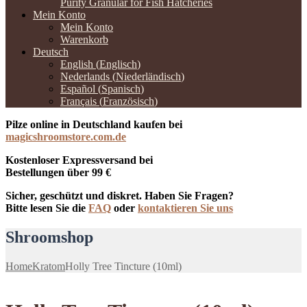
Purity Granular for Fish Hatcheries
Mein Konto
Mein Konto
Warenkorb
Deutsch
English
(
Englisch
)
Nederlands
(
Niederländisch
)
Español
(
Spanisch
)
Français
(
Französisch
)
Pilze online in Deutschland kaufen bei
magicshroomstore.com.de
Kostenloser Expressversand bei
Bestellungen über 99 €
Sicher, geschützt und diskret. Haben Sie Fragen?
Bitte lesen Sie die
FAQ
oder
kontaktieren Sie uns
Shroomshop
Home
Kratom
Holly Tree Tincture (10ml)