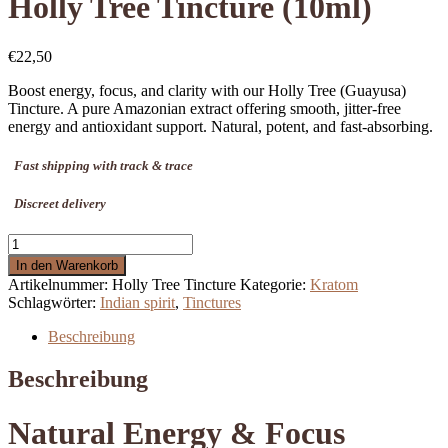
Holly Tree Tincture (10ml)
€
22,50
Boost energy, focus, and clarity with our Holly Tree (Guayusa)
Tincture. A pure Amazonian extract offering smooth, jitter-free
energy and antioxidant support. Natural, potent, and fast-absorbing.
Fast shipping with track & trace
Discreet delivery
Holly
Tree
In den Warenkorb
Tincture
Artikelnummer:
Holly Tree Tincture
Kategorie:
Kratom
(10ml)
Schlagwörter:
Indian spirit
,
Tinctures
Menge
Beschreibung
Beschreibung
Natural Energy & Focus