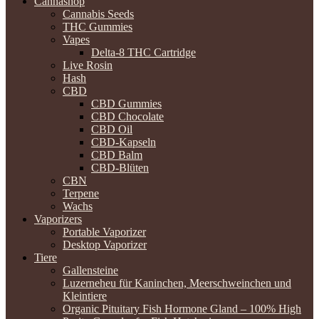
Cannashop
Cannabis Seeds
THC Gummies
Vapes
Delta-8 THC Cartridge
Live Rosin
Hash
CBD
CBD Gummies
CBD Chocolate
CBD Oil
CBD-Kapseln
CBD Balm
CBD-Blüten
CBN
Terpene
Wachs
Vaporizers
Portable Vaporizer
Desktop Vaporizer
Tiere
Gallensteine
Luzerneheu für Kaninchen, Meerschweinchen und
Kleintiere
Organic Pituitary Fish Hormone Gland – 100% High