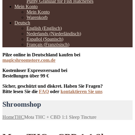
Purity Granular for Fish Hatcheries
Mein Konto
Mein Konto
Warenkorb
Deutsch
English
(
Englisch
)
Nederlands
(
Niederländisch
)
Español
(
Spanisch
)
Français
(
Französisch
)
Pilze online in Deutschland kaufen bei
magicshroomstore.com.de
Kostenloser Expressversand bei
Bestellungen über 99 €
Sicher, geschützt und diskret. Haben Sie Fragen?
Bitte lesen Sie die
FAQ
oder
kontaktieren Sie uns
Shroomshop
Home
THC
Mota THC + CBD 1:1 Sleep Tincture