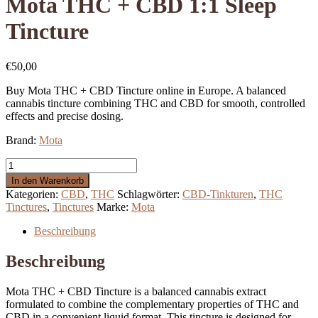
Mota THC + CBD 1:1 Sleep
Tincture
€
50,00
Buy Mota THC + CBD Tincture online in Europe. A balanced
cannabis tincture combining THC and CBD for smooth, controlled
effects and precise dosing.
Brand:
Mota
Mota
THC
In den Warenkorb
+
Kategorien:
CBD
,
THC
Schlagwörter:
CBD-Tinkturen
,
THC
CBD
Tinctures
,
Tinctures
Marke:
Mota
1:1
Sleep
Beschreibung
Tincture
Menge
Beschreibung
Mota THC + CBD Tincture is a balanced cannabis extract
formulated to combine the complementary properties of THC and
CBD in a convenient liquid format. This tincture is designed for