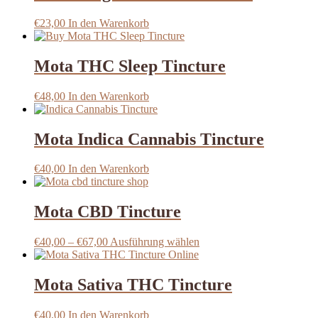
€
23,00
In den Warenkorb
Mota THC Sleep Tincture
€
48,00
In den Warenkorb
Mota Indica Cannabis Tincture
€
40,00
In den Warenkorb
Mota CBD Tincture
Preisspanne:
Dieses
€
40,00
–
€
67,00
Ausführung wählen
€40,00
Produkt
bis
weist
€67,00
mehrere
Mota Sativa THC Tincture
Varianten
auf.
€
40,00
In den Warenkorb
Die