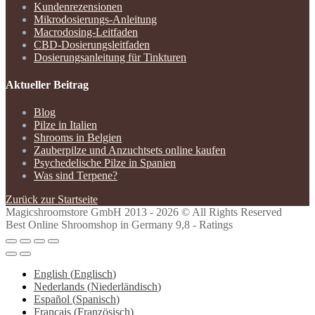
Kundenrezensionen
Mikrodosierungs-Anleitung
Macrodosing-Leitfaden
CBD-Dosierungsleitfaden
Dosierungsanleitung für Tinkturen
Aktueller Beitrag
Blog
Pilze in Italien
Shrooms in Belgien
Zauberpilze und Anzuchtsets online kaufen
Psychedelische Pilze in Spanien
Was sind Terpene?
Zurück zur Startseite
Magicshroomstore GmbH
2013 - 2026 © All Rights Reserved
Best Online Shroomshop in Germany 9,8 - Ratings
English
(
Englisch
)
Nederlands
(
Niederländisch
)
Español
(
Spanisch
)
Français
(
Französisch
)