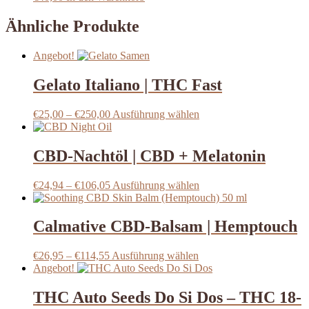
Optionen
Ähnliche Produkte
können
auf
der
Angebot!
Produktseite
gewählt
Gelato Italiano | THC Fast
werden
Preisspanne:
Dieses
€
25,00
–
€
250,00
Ausführung wählen
€25,00
Produkt
bis
weist
€250,00
mehrere
CBD-Nachtöl | CBD + Melatonin
Varianten
auf.
Preisspanne:
Dieses
€
24,94
–
€
106,05
Ausführung wählen
Die
€24,94
Produkt
Optionen
bis
weist
können
€106,05
mehrere
Calmative CBD-Balsam | Hemptouch
auf
Varianten
der
auf.
Produktseite
Preisspanne:
Dieses
€
26,95
–
€
114,55
Ausführung wählen
Die
gewählt
€26,95
Produkt
Angebot!
Optionen
werden
bis
weist
können
€114,55
mehrere
THC Auto Seeds Do Si Dos – THC 18-
auf
Varianten
der