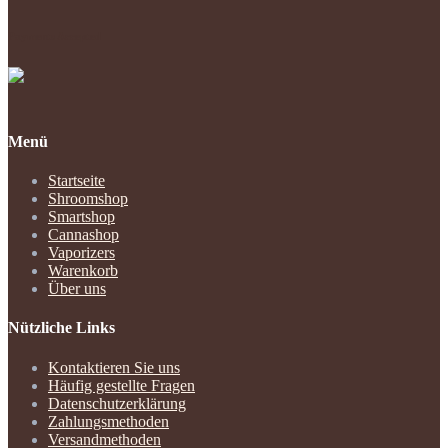
der
Produktseite
Payments Accepted
gewählt
werden
Menü
Startseite
Shroomshop
Smartshop
Cannashop
Vaporizers
Warenkorb
Über uns
Nützliche Links
Kontaktieren Sie uns
Häufig gestellte Fragen
Datenschutzerklärung
Zahlungsmethoden
Versandmethoden