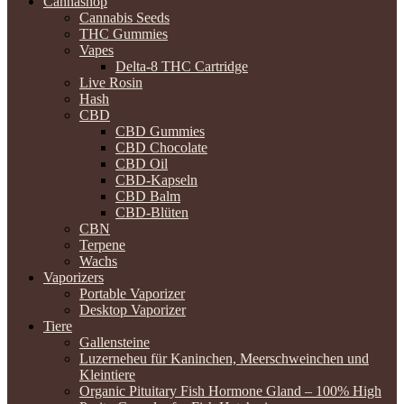
Cannashop
Cannabis Seeds
THC Gummies
Vapes
Delta-8 THC Cartridge
Live Rosin
Hash
CBD
CBD Gummies
CBD Chocolate
CBD Oil
CBD-Kapseln
CBD Balm
CBD-Blüten
CBN
Terpene
Wachs
Vaporizers
Portable Vaporizer
Desktop Vaporizer
Tiere
Gallensteine
Luzerneheu für Kaninchen, Meerschweinchen und
Kleintiere
Organic Pituitary Fish Hormone Gland – 100% High