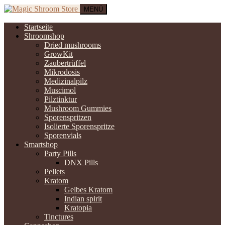
MENÜ
Startseite
Shroomshop
Dried mushrooms
GrowKit
Zaubertrüffel
Mikrodosis
Medizinalpilz
Muscimol
Pilztinktur
Mushroom Gummies
Sporenspritzen
Isolierte Sporenspritze
Sporenvials
Smartshop
Party Pills
DNX Pills
Pellets
Kratom
Gelbes Kratom
Indian spirit
Kratopia
Tinctures