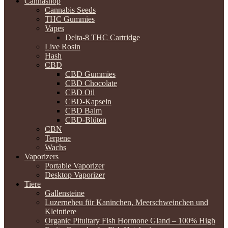
Cannashop
Cannabis Seeds
THC Gummies
Vapes
Delta-8 THC Cartridge
Live Rosin
Hash
CBD
CBD Gummies
CBD Chocolate
CBD Oil
CBD-Kapseln
CBD Balm
CBD-Blüten
CBN
Terpene
Wachs
Vaporizers
Portable Vaporizer
Desktop Vaporizer
Tiere
Gallensteine
Luzerneheu für Kaninchen, Meerschweinchen und
Kleintiere
Organic Pituitary Fish Hormone Gland – 100% High