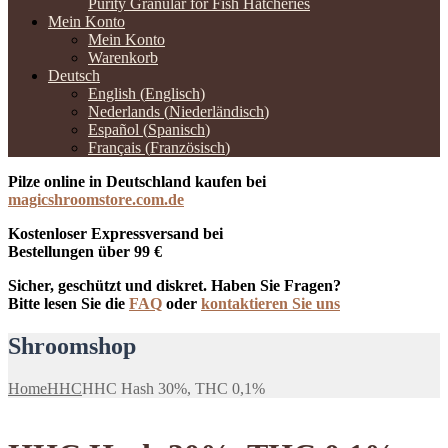
Purity Granular for Fish Hatcheries
Mein Konto
Mein Konto
Warenkorb
Deutsch
English
(
Englisch
)
Nederlands
(
Niederländisch
)
Español
(
Spanisch
)
Français
(
Französisch
)
Pilze online in Deutschland kaufen bei
magicshroomstore.com.de
Kostenloser Expressversand bei
Bestellungen über 99 €
Sicher, geschützt und diskret. Haben Sie Fragen?
Bitte lesen Sie die
FAQ
oder
kontaktieren Sie uns
Shroomshop
Home
HHC
HHC Hash 30%, THC 0,1%