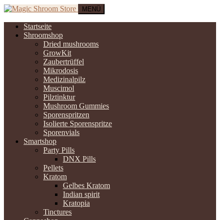
MENÜ
Startseite
Shroomshop
Dried mushrooms
GrowKit
Zaubertrüffel
Mikrodosis
Medizinalpilz
Muscimol
Pilztinktur
Mushroom Gummies
Sporenspritzen
Isolierte Sporenspritze
Sporenvials
Smartshop
Party Pills
DNX Pills
Pellets
Kratom
Gelbes Kratom
Indian spirit
Kratopia
Tinctures