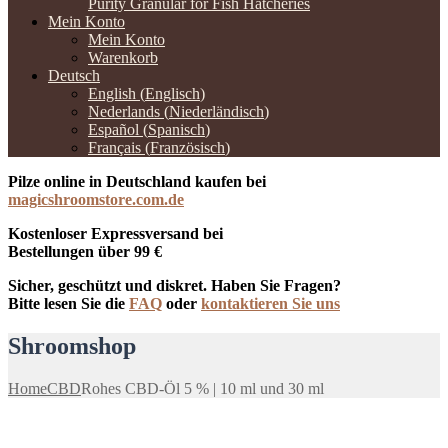
Purity Granular for Fish Hatcheries
Mein Konto
Mein Konto
Warenkorb
Deutsch
English
(
Englisch
)
Nederlands
(
Niederländisch
)
Español
(
Spanisch
)
Français
(
Französisch
)
Pilze online in Deutschland kaufen bei
magicshroomstore.com.de
Kostenloser Expressversand bei
Bestellungen über 99 €
Sicher, geschützt und diskret. Haben Sie Fragen?
Bitte lesen Sie die
FAQ
oder
kontaktieren Sie uns
Shroomshop
Home
CBD
Rohes CBD-Öl 5 % | 10 ml und 30 ml