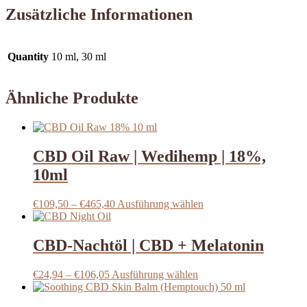
Zusätzliche Informationen
Quantity
10 ml, 30 ml
Ähnliche Produkte
CBD Oil Raw | Wedihemp | 18%,
10ml
Preisspanne:
Dieses
€
109,50
–
€
465,40
Ausführung wählen
€109,50
Produkt
bis
weist
€465,40
mehrere
CBD-Nachtöl | CBD + Melatonin
Varianten
auf.
Preisspanne:
Dieses
€
24,94
–
€
106,05
Ausführung wählen
Die
€24,94
Produkt
Optionen
bis
weist
können