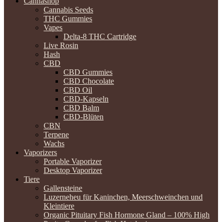
Cannashop
Cannabis Seeds
THC Gummies
Vapes
Delta-8 THC Cartridge
Live Rosin
Hash
CBD
CBD Gummies
CBD Chocolate
CBD Oil
CBD-Kapseln
CBD Balm
CBD-Blüten
CBN
Terpene
Wachs
Vaporizers
Portable Vaporizer
Desktop Vaporizer
Tiere
Gallensteine
Luzerneheu für Kaninchen, Meerschweinchen und
Kleintiere
Organic Pituitary Fish Hormone Gland – 100% High