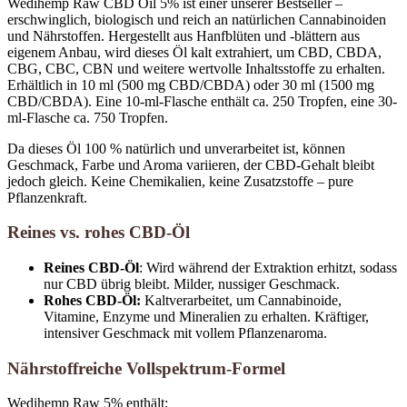
Wedihemp Raw CBD Oil 5% ist einer unserer Bestseller –
Menge
erschwinglich, biologisch und reich an natürlichen Cannabinoiden
und Nährstoffen. Hergestellt aus Hanfblüten und -blättern aus
eigenem Anbau, wird dieses Öl kalt extrahiert, um CBD, CBDA,
CBG, CBC, CBN und weitere wertvolle Inhaltsstoffe zu erhalten.
Erhältlich in 10 ml (500 mg CBD/CBDA) oder 30 ml (1500 mg
CBD/CBDA). Eine 10-ml-Flasche enthält ca. 250 Tropfen, eine 30-
ml-Flasche ca. 750 Tropfen.
Da dieses Öl 100 % natürlich und unverarbeitet ist, können
Geschmack, Farbe und Aroma variieren, der CBD-Gehalt bleibt
jedoch gleich. Keine Chemikalien, keine Zusatzstoffe – pure
Pflanzenkraft.
Reines vs. rohes CBD-Öl
Reines CBD-Öl
: Wird während der Extraktion erhitzt, sodass
nur CBD übrig bleibt. Milder, nussiger Geschmack.
Rohes CBD-Öl:
Kaltverarbeitet, um Cannabinoide,
Vitamine, Enzyme und Mineralien zu erhalten. Kräftiger,
intensiver Geschmack mit vollem Pflanzenaroma.
Nährstoffreiche Vollspektrum-Formel
Wedihemp Raw 5% enthält: