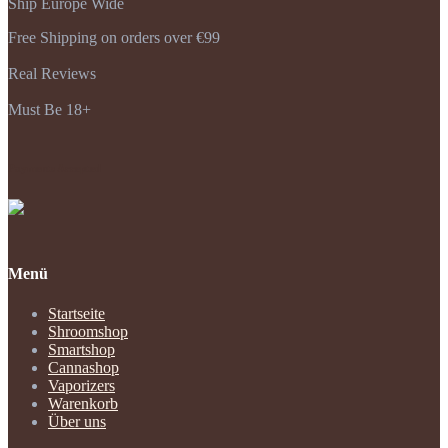
auf
Ship Europe Wide
bis
weist
der
€250,00
mehrere
Produktseite
Free Shipping on orders over €99
Varianten
gewählt
auf.
werden
Real Reviews
Die
Optionen
Must Be 18+
können
auf
der
Produktseite
Payments Accepted
gewählt
werden
Menü
Startseite
Shroomshop
Smartshop
Cannashop
Vaporizers
Warenkorb
Über uns