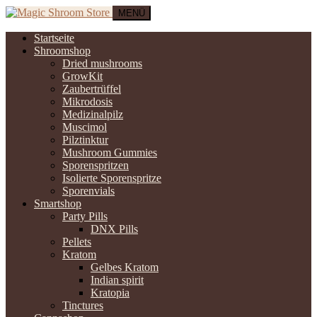
MENÜ
Startseite
Shroomshop
Dried mushrooms
GrowKit
Zaubertrüffel
Mikrodosis
Medizinalpilz
Muscimol
Pilztinktur
Mushroom Gummies
Sporenspritzen
Isolierte Sporenspritze
Sporenvials
Smartshop
Party Pills
DNX Pills
Pellets
Kratom
Gelbes Kratom
Indian spirit
Kratopia
Tinctures