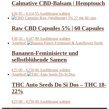
€106,05
mehrere
Calmative CBD-Balsam | Hemptouch
auf
Varianten
der
auf.
Produktseite
Preisspanne:
Dieses
€
26,95
–
€
114,55
Ausführung wählen
Die
gewählt
€26,95
Produkt
Optionen
werden
bis
weist
können
€114,55
mehrere
Raw CBD Capsules 5% | 60 Capsules
auf
Varianten
der
auf.
Produktseite
Preisspanne:
Dieses
€
39,50
–
€
167,90
Ausführung wählen
Die
gewählt
€39,50
Produkt
Angebot!
Optionen
werden
bis
weist
können
€167,90
mehrere
Bananen-Feminisierte und
auf
Varianten
der
selbstblühende Samen
auf.
Produktseite
Die
gewählt
Optionen
Preisspanne:
Dieses
€
25,00
–
€
250,00
Ausführung wählen
werden
können
€25,00
Produkt
Angebot!
auf
bis
weist
der
€250,00
mehrere
THC Auto Seeds Do Si Dos – THC 18-
Produktseite
Varianten
22%
gewählt
auf.
werden
Die
Optionen
Preisspanne:
Dieses
€
25,00
–
€
250,00
Ausführung wählen
können
€25,00
Produkt