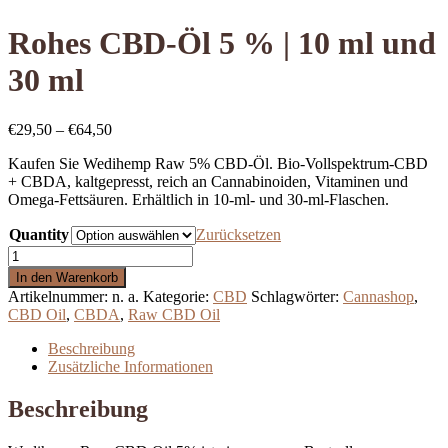
Rohes CBD-Öl 5 % | 10 ml und
30 ml
Preisspanne:
€
29,50
–
€
64,50
€29,50
Kaufen Sie Wedihemp Raw 5% CBD-Öl. Bio-Vollspektrum-CBD
bis
+ CBDA, kaltgepresst, reich an Cannabinoiden, Vitaminen und
€64,50
Omega-Fettsäuren. Erhältlich in 10-ml- und 30-ml-Flaschen.
Quantity
Zurücksetzen
Rohes
CBD-
In den Warenkorb
Öl
Artikelnummer:
n. a.
Kategorie:
CBD
Schlagwörter:
Cannashop
,
5
CBD Oil
,
CBDA
,
Raw CBD Oil
%
|
Beschreibung
10
Zusätzliche Informationen
ml
und
Beschreibung
30
ml