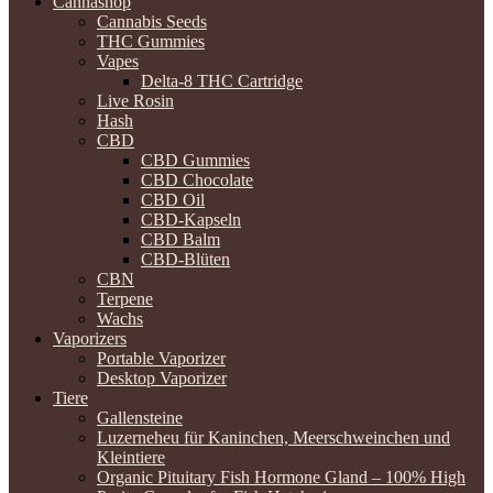
Cannashop
Cannabis Seeds
THC Gummies
Vapes
Delta-8 THC Cartridge
Live Rosin
Hash
CBD
CBD Gummies
CBD Chocolate
CBD Oil
CBD-Kapseln
CBD Balm
CBD-Blüten
CBN
Terpene
Wachs
Vaporizers
Portable Vaporizer
Desktop Vaporizer
Tiere
Gallensteine
Luzerneheu für Kaninchen, Meerschweinchen und
Kleintiere
Organic Pituitary Fish Hormone Gland – 100% High