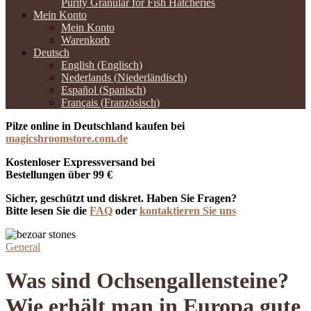
Purity Granular for Fish Hatcheries
Mein Konto
Mein Konto
Warenkorb
Deutsch
English
(
Englisch
)
Nederlands
(
Niederländisch
)
Español
(
Spanisch
)
Français
(
Französisch
)
Pilze online in Deutschland kaufen bei
magicshroomstore.com.de
Kostenloser Expressversand bei
Bestellungen über 99 €
Sicher, geschützt und diskret. Haben Sie Fragen?
Bitte lesen Sie die
FAQ
oder
kontaktieren Sie uns
General
Was sind Ochsengallensteine?
Wie erhält man in Europa gute