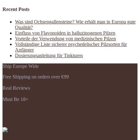
Recent Posts
Was sind Ochsengallensteine? Wie erhält man in Europa gute
Qualität?
Einfluss von Flavonoiden in halluzinogenen Pilzen
Vorteile der Verwendung von medizinischen Pilzen
Vollständige Liste sicherer psychedelischer Pilzsorten für
Anfänger
Dosierungsanleitung für Tinkturen
Ship Europe Wide
Free Shipping on orders over €99
Real Reviews
Must Be 18+
Payments Accepted