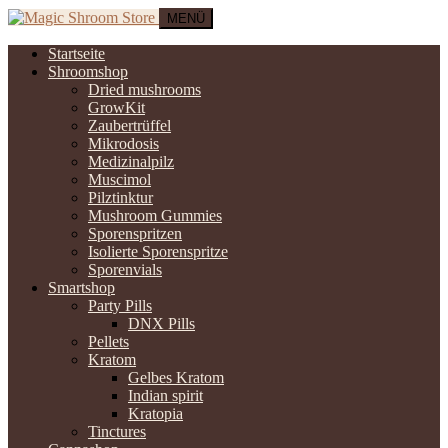
MENÜ
Startseite
Shroomshop
Dried mushrooms
GrowKit
Zaubertrüffel
Mikrodosis
Medizinalpilz
Muscimol
Pilztinktur
Mushroom Gummies
Sporenspritzen
Isolierte Sporenspritze
Sporenvials
Smartshop
Party Pills
DNX Pills
Pellets
Kratom
Gelbes Kratom
Indian spirit
Kratopia
Tinctures