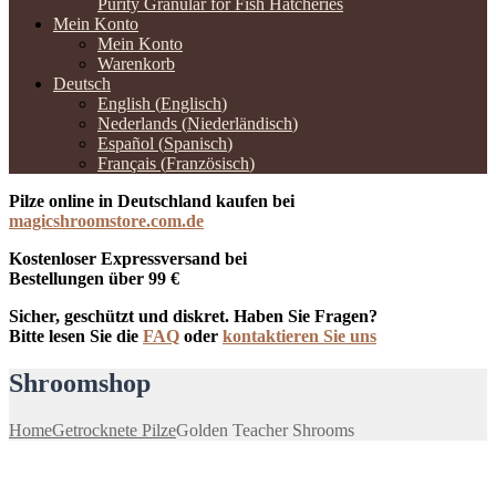
Purity Granular for Fish Hatcheries
Mein Konto
Mein Konto
Warenkorb
Deutsch
English
(
Englisch
)
Nederlands
(
Niederländisch
)
Español
(
Spanisch
)
Français
(
Französisch
)
Pilze online in Deutschland kaufen bei
magicshroomstore.com.de
Kostenloser Expressversand bei
Bestellungen über 99 €
Sicher, geschützt und diskret. Haben Sie Fragen?
Bitte lesen Sie die
FAQ
oder
kontaktieren Sie uns
Shroomshop
Home
Getrocknete Pilze
Golden Teacher Shrooms