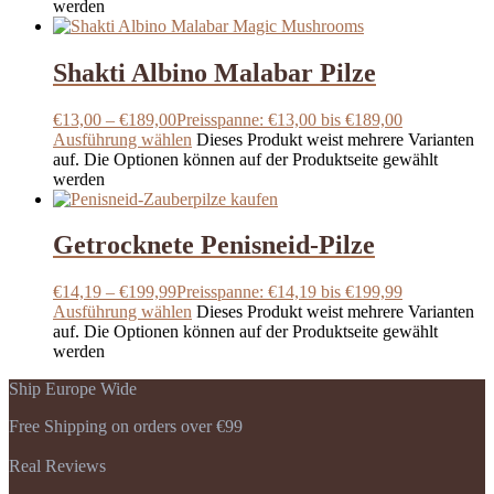
werden
Shakti Albino Malabar Pilze
€
13,00
–
€
189,00
Preisspanne: €13,00 bis €189,00
Ausführung wählen
Dieses Produkt weist mehrere Varianten
auf. Die Optionen können auf der Produktseite gewählt
werden
Getrocknete Penisneid-Pilze
€
14,19
–
€
199,99
Preisspanne: €14,19 bis €199,99
Ausführung wählen
Dieses Produkt weist mehrere Varianten
auf. Die Optionen können auf der Produktseite gewählt
werden
Ship Europe Wide
Free Shipping on orders over €99
Real Reviews