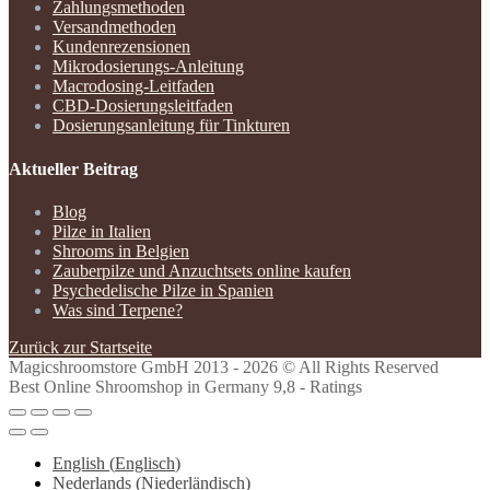
Zahlungsmethoden
Versandmethoden
Kundenrezensionen
Mikrodosierungs-Anleitung
Macrodosing-Leitfaden
CBD-Dosierungsleitfaden
Dosierungsanleitung für Tinkturen
Aktueller Beitrag
Blog
Pilze in Italien
Shrooms in Belgien
Zauberpilze und Anzuchtsets online kaufen
Psychedelische Pilze in Spanien
Was sind Terpene?
Zurück zur Startseite
Magicshroomstore GmbH
2013 - 2026 © All Rights Reserved
Best Online Shroomshop in Germany 9,8 - Ratings
English
(
Englisch
)
Nederlands
(
Niederländisch
)