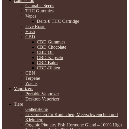
Cannashop
Cannabis Seeds
THC Gummies
Vapes
Delta-8 THC Cartridge
Live Rosin
Hash
CBD
CBD Gummies
CBD Chocolate
CBD Oil
CBD-Kapseln
CBD Balm
CBD-Blüten
CBN
Terpene
Wachs
Vaporizers
Portable Vaporizer
Desktop Vaporizer
Tiere
Gallensteine
Luzerneheu für Kaninchen, Meerschweinchen und
Kleintiere
Organic Pituitary Fish Hormone Gland – 100% High