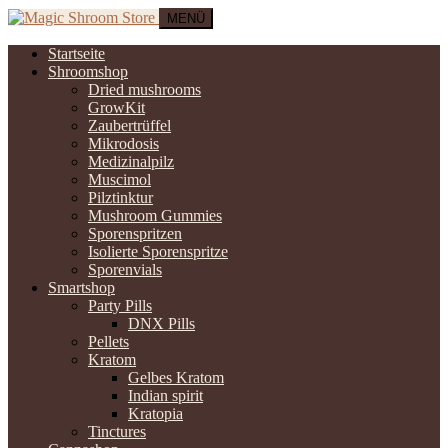
MENÜ
Startseite
Shroomshop
Dried mushrooms
GrowKit
Zaubertrüffel
Mikrodosis
Medizinalpilz
Muscimol
Pilztinktur
Mushroom Gummies
Sporenspritzen
Isolierte Sporenspritze
Sporenvials
Smartshop
Party Pills
DNX Pills
Pellets
Kratom
Gelbes Kratom
Indian spirit
Kratopia
Tinctures