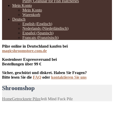
Purity Granular for Fish Hatcheries
Mein Konto
Mein Konto
Warenkorb
Deutsch
English
(
Englisch
)
Nederlands
(
Niederländisch
)
Español
(
Spanisch
)
Français
(
Französisch
)
Pilze online in Deutschland kaufen bei
magicshroomstore.com.de
Kostenloser Expressversand bei
Bestellungen über 99 €
Sicher, geschützt und diskret. Haben Sie Fragen?
Bitte lesen Sie die
FAQ
oder
kontaktieren Sie uns
Shroomshop
Home
Getrocknete Pilze
Jedi Mind Fuck Pilz