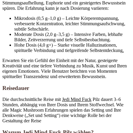
Stimmungsaufhellung, Euphorie und ein gesteigertes Bewusstsein
spüren. Die Erfahrung kann je nach Dosierung variieren:
Mikrodosis (0,5 g–1,0 g) – Leichte Körperentspannung,
verbesserte Konzentration, leichter Stimmungsaufschwung,
subtile Sehschärfe.
Moderate Dosis (2,0 g–3,5 g) – Intensive Farben, lebhafte
Bilder, Zeitverzerrung und tiefe Selbstbeobachtung.
Hohe Dosis (4,0 g+) – Starke visuelle Halluzinationen,
spirituelle Verbindung und tiefgreifende Selbstentdeckung
.
Erwarten Sie ein Gefühl der Einheit mit der Natur, gesteigerte
Kreativität und eine tiefere Verbindung zu Musik, Kunst und Ihren
eigenen Emotionen. Viele Benutzer berichten von Momenten
spiritueller Transzendenz und erweitertem Bewusstsein.
Reisedauer
Die durchschnittliche Reise mit
Jedi Mind Fuck
Pilz dauert 3–6
Stunden, abhängig von Ihrer Dosis und Ihrem Stoffwechsel. Wie
alle Magic Mushroom Erfahrungen spielen das Setting und Ihre
Denkweise („Set und Setting“) eine wichtige Rolle bei der
Gestaltung der Reise
.
Warum Jedi Mind Fuck Pilz wählen?