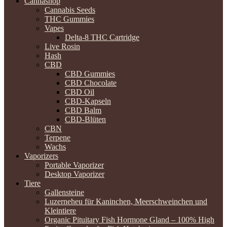
Cannashop
Cannabis Seeds
THC Gummies
Vapes
Delta-8 THC Cartridge
Live Rosin
Hash
CBD
CBD Gummies
CBD Chocolate
CBD Oil
CBD-Kapseln
CBD Balm
CBD-Blüten
CBN
Terpene
Wachs
Vaporizers
Portable Vaporizer
Desktop Vaporizer
Tiere
Gallensteine
Luzerneheu für Kaninchen, Meerschweinchen und
Kleintiere
Organic Pituitary Fish Hormone Gland – 100% High