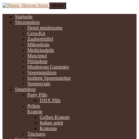
MENÜ
Startseite
Shroomshop
Dried mushrooms
GrowKit
Zaubertrüffel
Mikrodosis
Medizinalpilz
Muscimol
Pilztinktur
Mushroom Gummies
Sporenspritzen
Isolierte Sporenspritze
Sporenvials
Smartshop
Party Pills
DNX Pills
Pellets
Kratom
Gelbes Kratom
Indian spirit
Kratopia
Tinctures