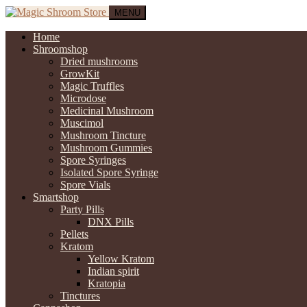
MENU
Home
Shroomshop
Dried mushrooms
GrowKit
Magic Truffles
Microdose
Medicinal Mushroom
Muscimol
Mushroom Tincture
Mushroom Gummies
Spore Syringes
Isolated Spore Syringe
Spore Vials
Smartshop
Party Pills
DNX Pills
Pellets
Kratom
Yellow Kratom
Indian spirit
Kratopia
Tinctures