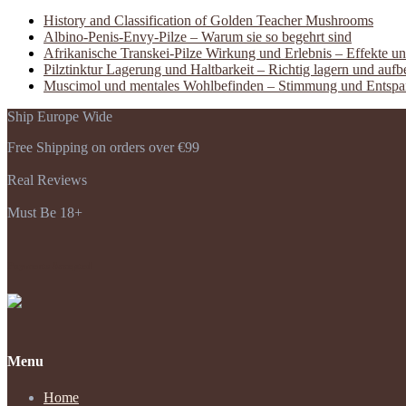
History and Classification of Golden Teacher Mushrooms
Albino-Penis-Envy-Pilze – Warum sie so begehrt sind
Afrikanische Transkei-Pilze Wirkung und Erlebnis – Effekte u
Pilztinktur Lagerung und Haltbarkeit – Richtig lagern und auf
Muscimol und mentales Wohlbefinden – Stimmung und Entsp
Ship Europe Wide
Free Shipping on orders over €99
Real Reviews
Must Be 18+
Payments Accepted
Menu
Home