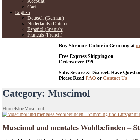
Account
Cart
English
Deutsch
(
German
)
Nederlands
(
Dutch
)
Español
(
Spanish
)
Français
(
French
)
Buy Shrooms Online in Germany at
m
Free Express Shipping on
Orders over €99
Safe, Secure & Discreet. Have Questio
Please Read
FAQ
or
Contact Us
Category:
Muscimol
Home
Blog
Muscimol
Muscimol und mentales Wohlbefinden – 