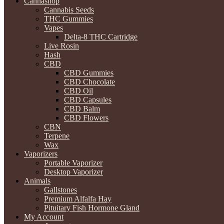
Cannashop
Cannabis Seeds
THC Gummies
Vapes
Delta-8 THC Cartridge
Live Rosin
Hash
CBD
CBD Gummies
CBD Chocolate
CBD Oil
CBD Capsules
CBD Balm
CBD Flowers
CBN
Terpene
Wax
Vaporizers
Portable Vaporizer
Desktop Vaporizer
Animals
Gallstones
Premium Alfalfa Hay
Pituitary Fish Hormone Gland
My Account