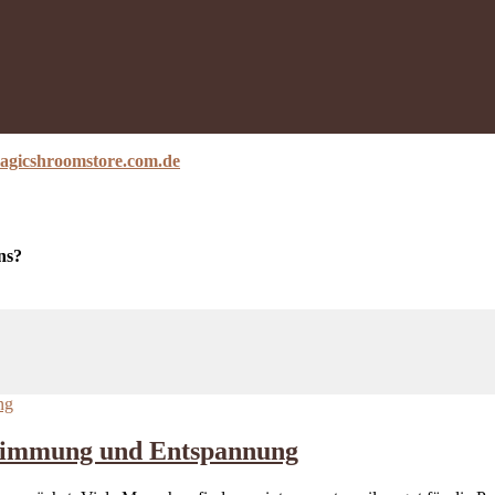
agicshroomstore.com.de
ns?
Stimmung und Entspannung