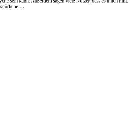
yche sein kann. Außerdem sagen viele Nutzer, dass es ihnen hilft.
natürliche …