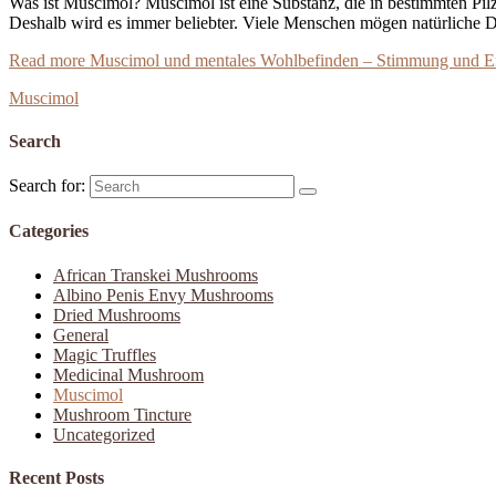
Was ist Muscimol? Muscimol ist eine Substanz, die in bestimmten Pilze
Deshalb wird es immer beliebter. Viele Menschen mögen natürliche D
Read more
Muscimol und mentales Wohlbefinden – Stimmung und 
Muscimol
Search
Search for:
Categories
African Transkei Mushrooms
Albino Penis Envy Mushrooms
Dried Mushrooms
General
Magic Truffles
Medicinal Mushroom
Muscimol
Mushroom Tincture
Uncategorized
Recent Posts