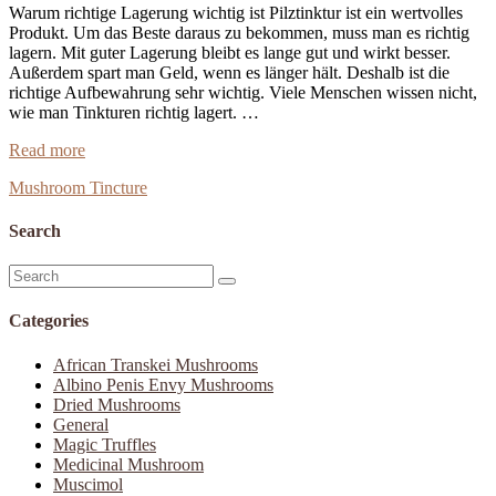
Warum richtige Lagerung wichtig ist Pilztinktur ist ein wertvolles
Produkt. Um das Beste daraus zu bekommen, muss man es richtig
lagern. Mit guter Lagerung bleibt es lange gut und wirkt besser.
Außerdem spart man Geld, wenn es länger hält. Deshalb ist die
richtige Aufbewahrung sehr wichtig. Viele Menschen wissen nicht,
wie man Tinkturen richtig lagert. …
Pilztinktur
Read more
Lagerung
Mushroom Tincture
und
Haltbarkeit
–
Search
Richtig
lagern
Search
und
for:
aufbewahren
Categories
African Transkei Mushrooms
Albino Penis Envy Mushrooms
Dried Mushrooms
General
Magic Truffles
Medicinal Mushroom
Muscimol