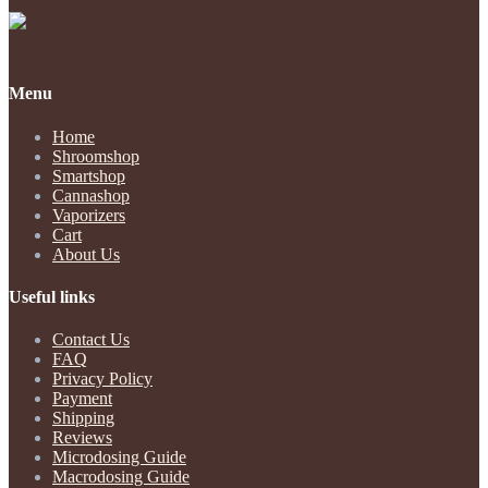
Menu
Home
Shroomshop
Smartshop
Cannashop
Vaporizers
Cart
About Us
Useful links
Contact Us
FAQ
Privacy Policy
Payment
Shipping
Reviews
Microdosing Guide
Macrodosing Guide