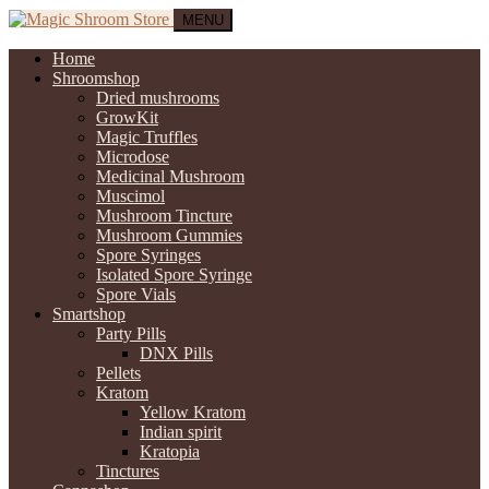
MENU
Home
Shroomshop
Dried mushrooms
GrowKit
Magic Truffles
Microdose
Medicinal Mushroom
Muscimol
Mushroom Tincture
Mushroom Gummies
Spore Syringes
Isolated Spore Syringe
Spore Vials
Smartshop
Party Pills
DNX Pills
Pellets
Kratom
Yellow Kratom
Indian spirit
Kratopia
Tinctures