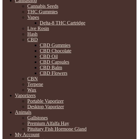
Cannashop
Cannabis Seeds
THC Gummies
Vapes
Delta-8 THC Cartridge
Live Rosin
Hash
CBD
CBD Gummies
CBD Chocolate
CBD Oil
CBD Capsules
CBD Balm
CBD Flowers
CBN
Terpene
Wax
Vaporizers
Portable Vaporizer
Desktop Vaporizer
Animals
Gallstones
Premium Alfalfa Hay
Pituitary Fish Hormone Gland
My Account