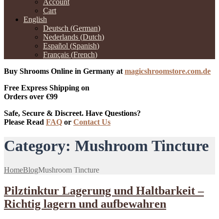
Account
Cart
English
Deutsch
(
German
)
Nederlands
(
Dutch
)
Español
(
Spanish
)
Français
(
French
)
Buy Shrooms Online in Germany at
magicshroomstore.com.de
Free Express Shipping on
Orders over €99
Safe, Secure & Discreet. Have Questions?
Please Read
FAQ
or
Contact Us
Category:
Mushroom Tincture
Home
Blog
Mushroom Tincture
Pilztinktur Lagerung und Haltbarkeit –
Richtig lagern und aufbewahren